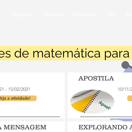
a
Pedagógico
Secretaria
Professor(a)
PPP
Pr
es de matemática para
APOSTILA
21 - 15/02/2021
10/11/
eja a atividade!
A MENSAGEM
EXPLORANDO 