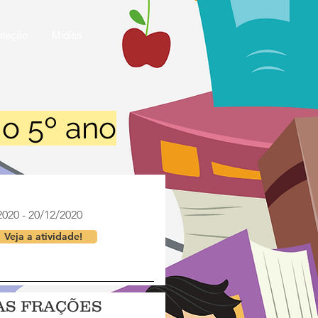
oteção
Mídias
 o 5º ano
2020 - 20/12/2020
Veja a atividade!
AS FRAÇÕES