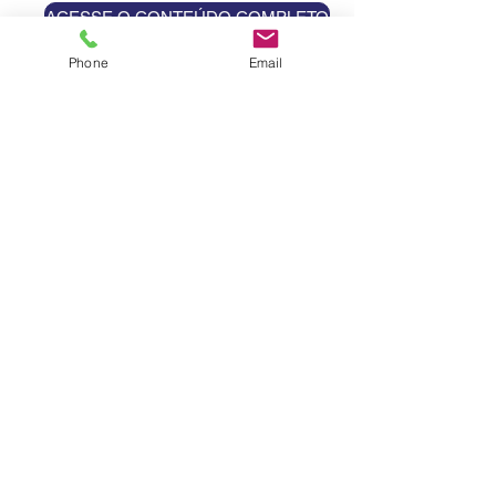
ACESSE O CONTEÚDO COMPLETO
Phone
Email
AS VIAGENS DO BALÃO
SONHADOR
GRACY VIANNA LAGE E AS
VIAGENS DO BALÃO
SONHADOR
© 2024 Escola Municipal Gracy Vianna Lage